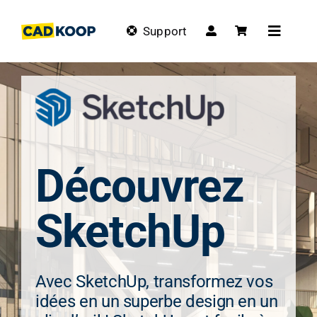
Skip
to
Support
Toggle
content
Navigat
Découvrez
SketchUp
Avec SketchUp, transformez vos
idées en un superbe design en un