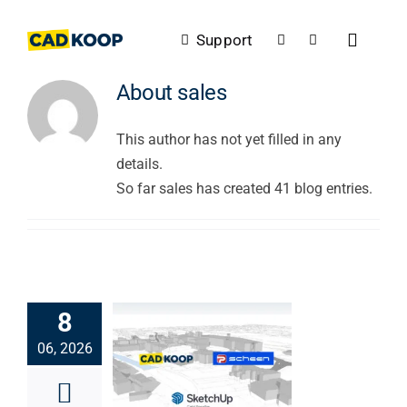
Skip
to
Support
Toggle
content
Navigat
About
sales
This author has not yet filled in any
details.
So far sales has created 41 blog entries.
8
06, 2026
Nouvelles