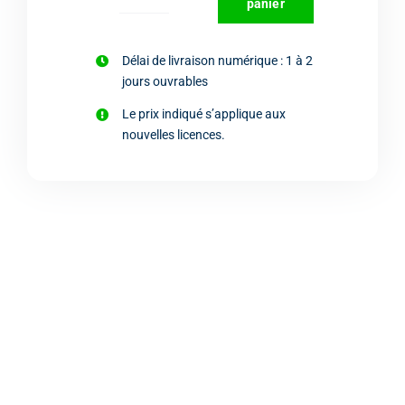
quantité
panier
de
SketchUp
Délai de livraison numérique : 1 à 2
Pro
jours ouvrables
Scan
Le prix indiqué s’applique aux
2026,
nouvelles licences.
renouvellement
automatique
1
an