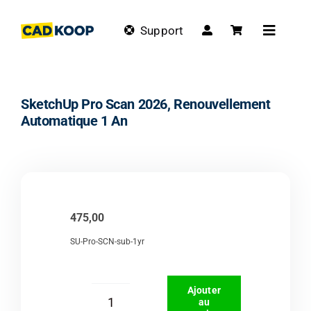
Skip
to
Support
Toggle
content
Navigat
SketchUp Pro Scan 2026, Renouvellement
Automatique 1 An
475,00
SU-Pro-SCN-sub-1yr
Ajouter
au